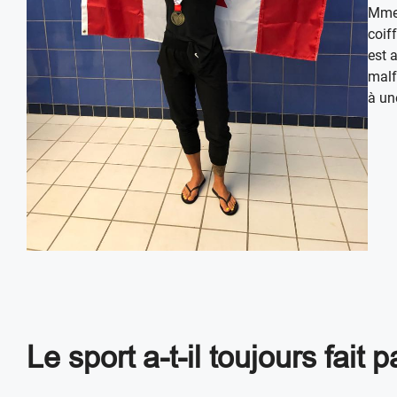
Mme 
coif
est 
malf
à un
Le sport a-t-il toujours fait p