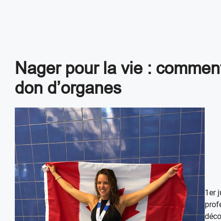
Nager pour la vie : comment 
don d’organes
1er 
prof
déco