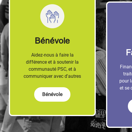
Bénévole
F
Aidez-nous à faire la
différence et à soutenir la
Finan
communauté PSC, et à
trai
communiquer avec d'autres
pour 
et se 
Bénévole