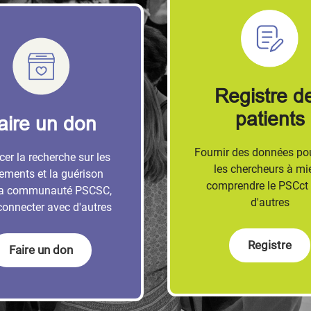
Registre d
patients
aire un don
Fournir des données pou
cer la recherche sur les
les chercheurs à mi
tements et la guérison
comprendre le PSCct
la communauté PSCSC,
d'autres
connecter avec d'autres
Registre
Faire un don