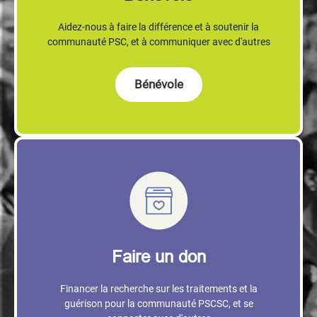
Aidez-nous à faire la différence et à soutenir la
communauté PSC, et à communiquer avec d'autres
Bénévole
Faire un don
Financer la recherche sur les traitements et la
guérison pour la communauté PSCSC, et se